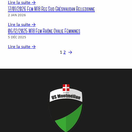
Lire la suite →
17/01/2026 Fem M18 Reg Sud Grésivaudan Belledonne
2 JAN 2026
Lire la suite →
06/12/2025 M18 Fem Rhône Ovalie Féminines
5 DÉC 2025
Lire la suite →
1
2
→