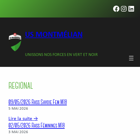
Aller
Faceboo
Insta
Lin
au
contenu
US MONTMÉLIAN
UNISSONS NOS FORCES EN VERT ET NOIR
REGIONAL
09/05/2026 Rass Savoie Fem M18
5 MAI 2026
Lire la suite →
02/05/2026 Rass Féminines M18
3 MAI 2026