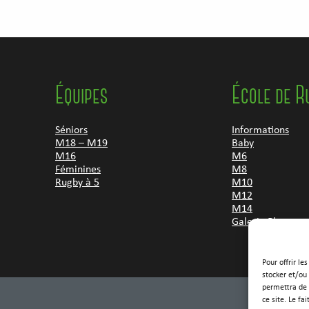
Équipes
École de R
Séniors
Informations
M18 – M19
Baby
M16
M6
Féminines
M8
Rugby à 5
M10
M12
M14
Galerie Photos
Pour offrir le
stocker et/ou
permettra de 
ce site. Le fa