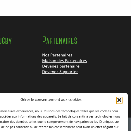
ugby
Partenaires
Nos Partenaires
Maison des Partenaires
Devenez partenaire
Devenez Supporter
Gérer le consentement aux cookies
s meilleures expériences, nous utilisons des technologies telles que les cookies pour
 accéder aux informations des appareils. Le fait de consentir à ces technologies nous
traiter des données telles que le comportement de navigation ou les ID uniques sur
it de ne pas consentir ou de retirer son consentement peut avoir un effet négatif sur