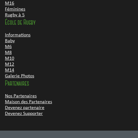
M16
Féminines
Rugby à 5
École de Rugby
Informations
Baby
M6
M8
M10
M12
M14
Galerie Photos
Partenaires
Nos Partenaires
Maison des Partenaires
Devenez partenaire
Devenez Supporter