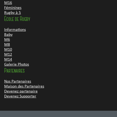
M16
Féminines
Rugby à 5
École de Rugby
Informations
Baby
M6
M8
M10
M12
M14
Galerie Photos
Partenaires
Nos Partenaires
Maison des Partenaires
Devenez partenaire
Devenez Supporter